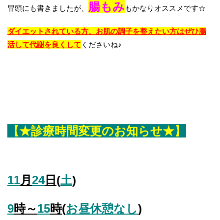
腸もみ
冒頭にも書きましたが、
もかなりオススメです☆
ダイエットされている方、お肌の調子を整えたい方はぜひ腸
活して代謝を良くして
くださいね♪
【★診療時間変更のお知らせ★】
11
月
24
日(
土
)
9
時～
15
時(
お昼休憩なし
)