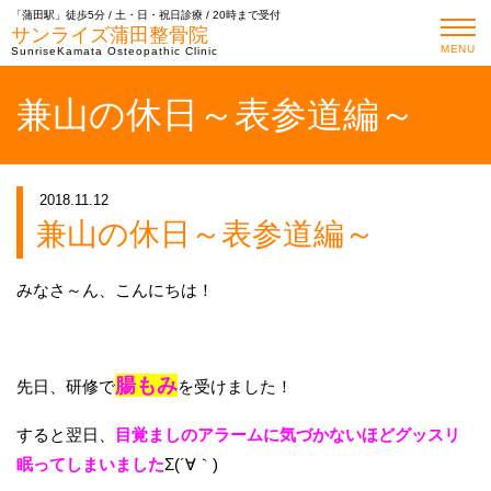
「蒲田駅」徒歩5分 / 土・日・祝日診療 / 20時まで受付
サンライズ蒲田整骨院
MENU
SunriseKamata Osteopathic Clinic
兼山の休日～表参道編～
2018.11.12
兼山の休日～表参道編～
みなさ～ん、こんにちは！
腸もみ
先日、研修で
を受けました！
すると翌日、
目覚ましのアラームに気づかないほどグッスリ
眠ってしまいました
Σ(´∀｀)