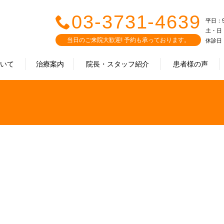
03-3731-4639
平日：9:0
土・日・祝
当日のご来院大歓迎! 予約も承っております。
休診日
ついて
治療案内
院長・スタッフ紹介
患者様の声