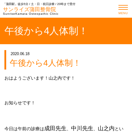
「蒲田駅」徒歩5分 / 土・日・祝日診療 / 20時まで受付
サンライズ蒲田整骨院
MENU
SunriseKamata Osteopathic Clinic
午後から4人体制！
2020.06.18
午後から4人体制！
おはようございます！山之内です！
お知らせです！
成田先生
中川先生
山之内
今日は午前の診療は
、
、
とい