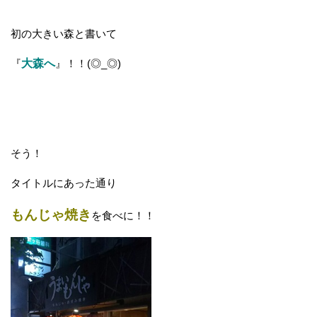
初の大きい森と書いて
『
大森へ
』！！(◎_◎)
そう！
タイトルにあった通り
もんじゃ焼き
を食べに！！