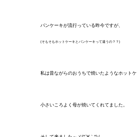
パンケーキが流行っている昨今ですが、
(そもそもホットケーキとパンケーキって違うの？？)
私は昔ながらのおうちで焼いたようなホットケー
小さいころよく母が焼いてくれてました。
そして来ました～ヾ(*´∀｀*)ﾉ