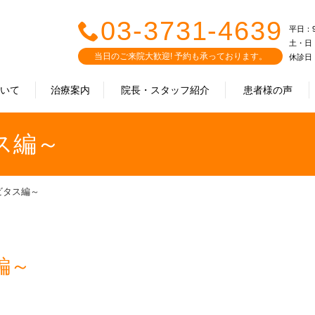
03-3731-4639
平日：9:0
土・日・祝
当日のご来院大歓迎! 予約も承っております。
休診日
ついて
治療案内
院長・スタッフ紹介
患者様の声
ス編～
ビタス編～
編～