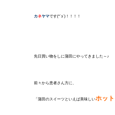
カ
ネ
ヤマ
です(*´з`)！！！！
先日買い物をしに蒲田にやってきました～♪
前々から患者さん方に、
ホット
「蒲田のスイーツといえば美味しい