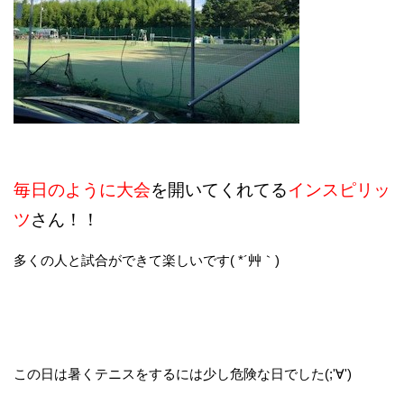
毎日のように大会
を開いてくれてる
インスピリッ
ツ
さん！！
多くの人と試合ができて楽しいです( *´艸｀)
この日は暑くテニスをするには少し危険な日でした(;'∀')