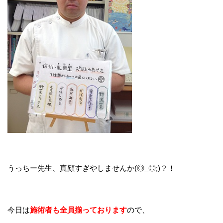
うっちー先生、真顔すぎやしませんか(◎_◎;)？！
今日は
施術者も全員揃っております
ので、