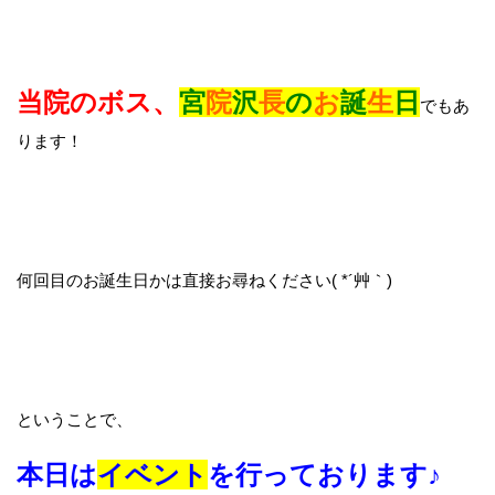
当院のボス、
宮
院
沢
長
の
お
誕
生
日
でもあ
ります！
何回目のお誕生日かは直接お尋ねください( *´艸｀)
ということで、
本日は
イベント
を行っております♪