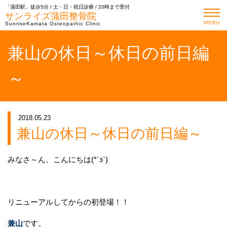
「蒲田駅」徒歩5分 / 土・日・祝日診療 / 20時まで受付
サンライズ蒲田整骨院
MENU
SunriseKamata Osteopathic Clinic
兼山の休日～休日の前日編
～
2018.05.23
兼山の休日～休日の前日編～
みなさ～ん、こんにちは(*´з`)
リニューアルしてからの初登場！！
兼山
です。