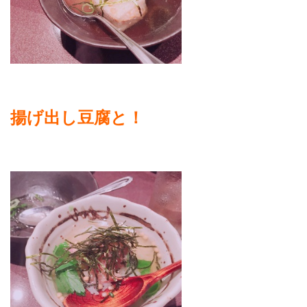
揚げ出し豆腐と！