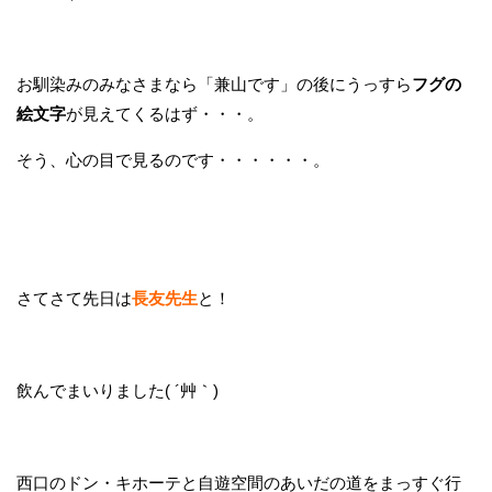
お馴染みのみなさまなら「兼山です」の後にうっすら
フグの
絵文字
が見えてくるはず・・・。
そう、心の目で見るのです・・・・・・。
さてさて先日は
長友先生
と！
飲んでまいりました( ´艸｀)
西口のドン・キホーテと自遊空間のあいだの道をまっすぐ行