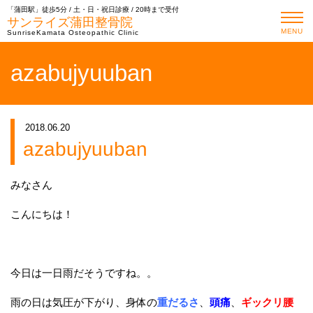
「蒲田駅」徒歩5分 / 土・日・祝日診療 / 20時まで受付
サンライズ蒲田整骨院
MENU
SunriseKamata Osteopathic Clinic
azabujyuuban
2018.06.20
azabujyuuban
みなさん
こんにちは！
今日は一日雨だそうですね。。
雨の日は気圧が下がり、身体の
重だるさ
、
頭痛
、
ギックリ腰