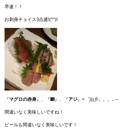
早速！！
お刺身チョイス3点盛!(^^)!
『
マグロの赤身
』、『
鯛
』、『
アジ
』<゜)))彡。。。..～
間違いなく美味しいですね！
ビールも間違いなく美味しいです！