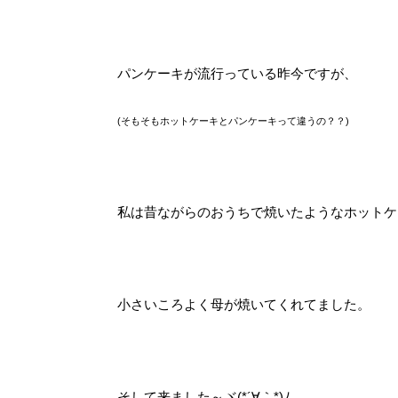
パンケーキが流行っている昨今ですが、
(そもそもホットケーキとパンケーキって違うの？？)
私は昔ながらのおうちで焼いたようなホットケー
小さいころよく母が焼いてくれてました。
そして来ました～ヾ(*´∀｀*)ﾉ