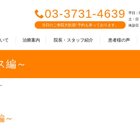
03-3731-4639
平日：9:0
土・日・祝
当日のご来院大歓迎! 予約も承っております。
休診日
ついて
治療案内
院長・スタッフ紹介
患者様の声
ス編～
～
編～