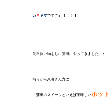
カ
ネ
ヤマ
です(*´з`)！！！！
先日買い物をしに蒲田にやってきました～♪
前々から患者さん方に、
ホット
「蒲田のスイーツといえば美味しい