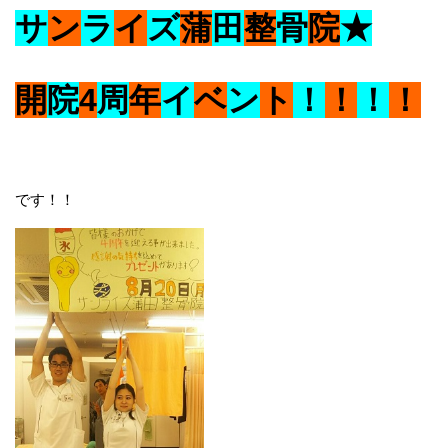
サ
ン
ラ
イ
ズ
蒲
田
整
骨
院
★
開
院
4
周
年
イ
ベ
ン
ト
！
！
！
！
です！！