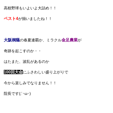
高校野球もいよいよ大詰め！！
ベスト4
が揃いましたね！！
大阪桐蔭
の春夏連覇か、ミラクル
金足農業
が
奇跡を起こすのか・・
はたまた、波乱があるのか
100回大会
にふさわしい盛り上がりで
今から楽しみでなりません！！
院長です(;´･ω･)