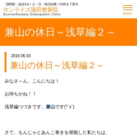
「蒲田駅」徒歩5分 / 土・日・祝日診療 / 20時まで受付
サンライズ蒲田整骨院
MENU
SunriseKamata Osteopathic Clinic
兼山の休日～浅草編２～
2018.06.03
兼山の休日～浅草編２～
みなさ～ん、こんにちは！
お待ちかね！！
浅草編つづきです、
兼山
です(*´з`)
さて、もんじゃとあんこ巻きを堪能した私たちは、