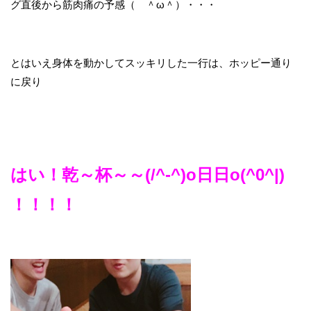
グ直後から筋肉痛の予感（ ＾ω＾）・・・
とはいえ身体を動かしてスッキリした一行は、ホッピー通り
に戻り
はい！乾～杯～～(/^-^)o日日o(^0^|)
！！！！