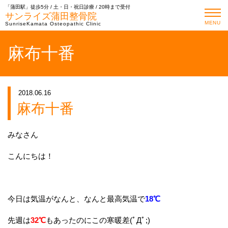
「蒲田駅」徒歩5分 / 土・日・祝日診療 / 20時まで受付
サンライズ蒲田整骨院
MENU
SunriseKamata Osteopathic Clinic
麻布十番
2018.06.16
麻布十番
みなさん
こんにちは！
今日は気温がなんと、なんと最高気温で
18℃
先週は
32℃
もあったのにこの寒暖差(ﾟДﾟ;)