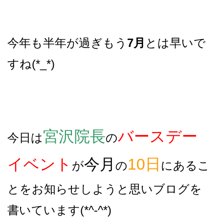
今年も半年が過ぎもう
7月
とは早いで
すね(*_*)
宮沢院長
バースデー
今日は
の
イベント
今月
10日
が
の
にあるこ
とをお知らせしようと思いブログを
書いています(*^-^*)