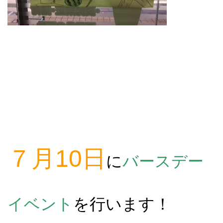
７月10日
に
バースデー
イベント
を行います！